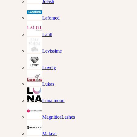
Jolash
Lafomed
Lalill
Levissime
Lovely
Lukas
Luna moon
MagniticaLashes
Makear