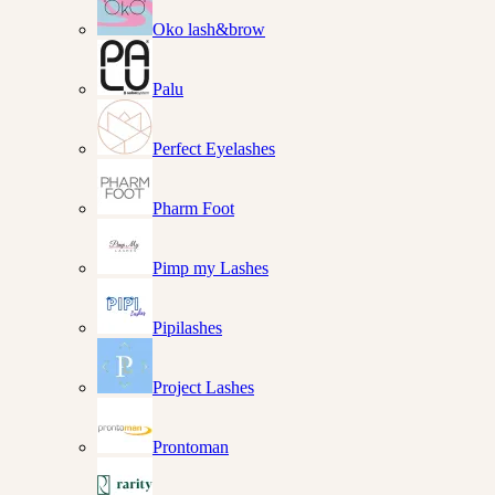
Oko lash&brow
Palu
Perfect Eyelashes
Pharm Foot
Pimp my Lashes
Pipilashes
Project Lashes
Prontoman