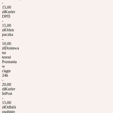
-
15,00
zł
Kurier
DPD
-
15,00
zł
Orlen
paczka
-
10,00
zł
Dostawa
na
tereni
Poznania
w
ciągu
24h
-
20,00
zł
Kurier
InPost
-
15,00
zł
Odbiór
osobisty