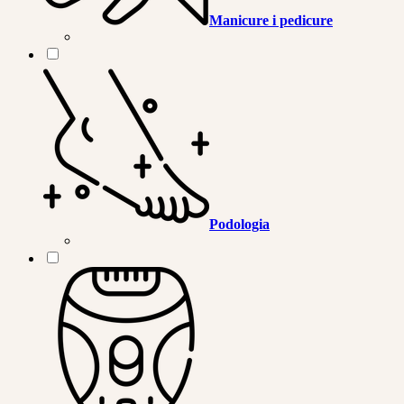
Manicure i pedicure
Podologia