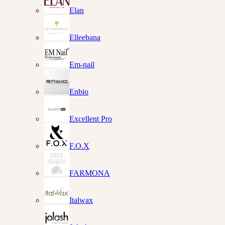
Elan
Elleebana
Em-nail
Enbio
Excellent Pro
F.O.X
FARMONA
Italwax