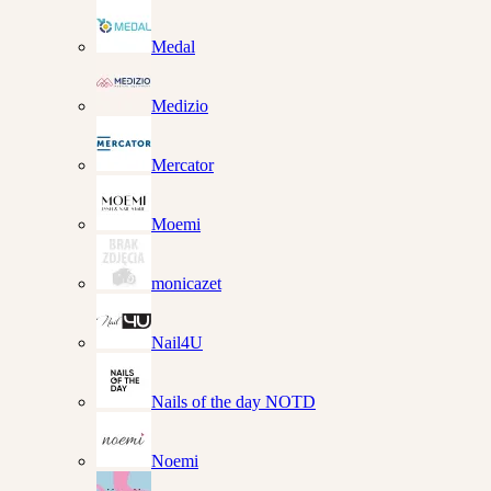
Medal
Medizio
Mercator
Moemi
monicazet
Nail4U
Nails of the day NOTD
Noemi