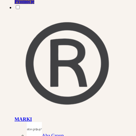
Promocje
MARKI
Aba Group