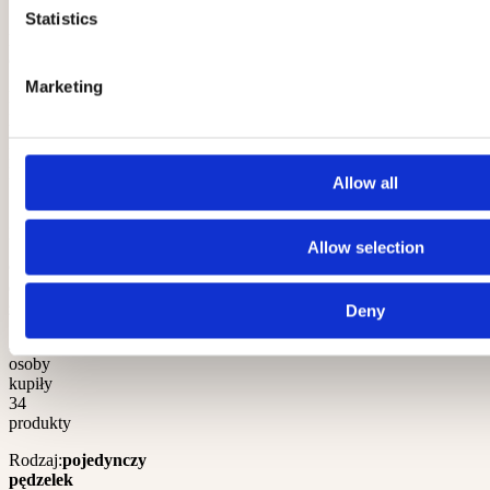
Statistics
Dostępność:
Spodziewana
dostawa
Marketing
Kod
producenta:
5907565673869
Kod
EAN:
5907565673869
Allow all
Stan
produktu:
Nowy
Allow selection
Gwarancja:
Produkt
objęty
gwarancją
Deny
34
osoby
kupiły
34
produkty
Rodzaj:
pojedynczy
pędzelek