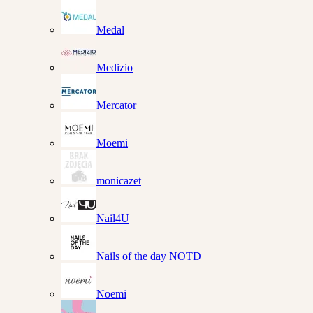
Medal
Medizio
Mercator
Moemi
monicazet
Nail4U
Nails of the day NOTD
Noemi