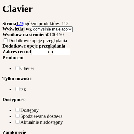
Clavier
Strona
1
2
3
ogółem produktów: 112
Wyświetlaj wg
Wyników na stronie:
50
100
150
Dodatkowe opcje przeglądania
Dodatkowe opcje przeglądania
Zakres cen od
do
Producent
Clavier
Tylko nowości
tak
Dostępność
Dostępny
Spodziewana dostawa
Aktualnie niedostępny
Zamknięcie