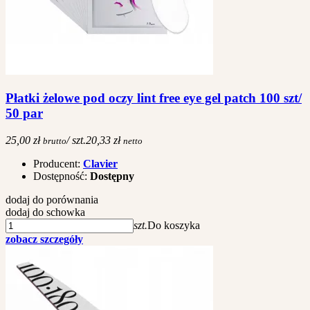
Płatki żelowe pod oczy lint free eye gel patch 100 szt/
50 par
25,00 zł
/ szt.
20,33 zł
brutto
netto
Producent:
Clavier
Dostępność:
Dostępny
dodaj do porównania
dodaj do schowka
szt.
Do koszyka
zobacz szczegóły