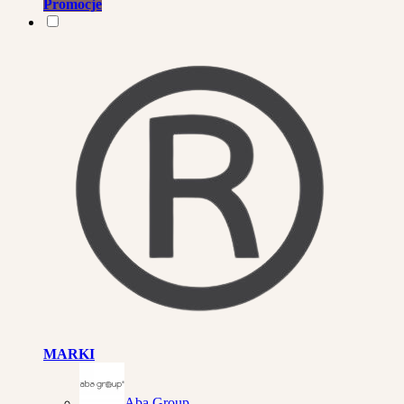
Promocje
MARKI
Aba Group