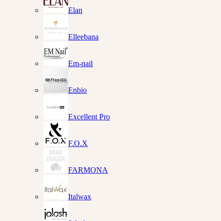
Elan
Elleebana
Em-nail
Enbio
Excellent Pro
F.O.X
FARMONA
Italwax