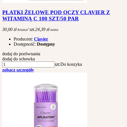
PŁATKI ŻELOWE POD OCZY CLAVIER Z
WITAMINĄ C 100 SZT/50 PAR
30,00 zł
/ szt.
24,39 zł
brutto
netto
Producent:
Clavier
Dostępność:
Dostępny
dodaj do porównania
dodaj do schowka
szt.
Do koszyka
zobacz szczegóły