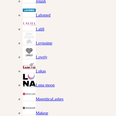
Jolash
Lafomed
Lalill
Levissime
Lovely
Lukas
Luna moon
MagniticaLashes
Makear