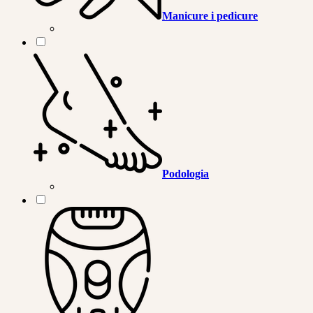
Manicure i pedicure
Podologia