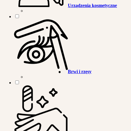
Urządzenia kosmetyczne
Brwi i rzęsy