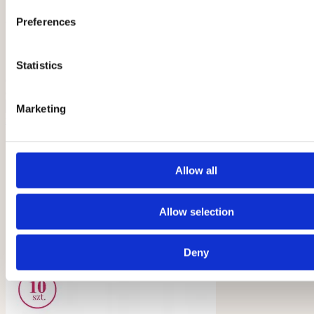
9,00 zł
/ szt.
7,32 zł
brutto
netto
Preferences
Producent:
Clavier
Dostępność:
Dostępny
Statistics
dodaj do porównania
dodaj do schowka
szt.
Do koszyka
Marketing
zobacz szczegóły
Allow all
Allow selection
Deny