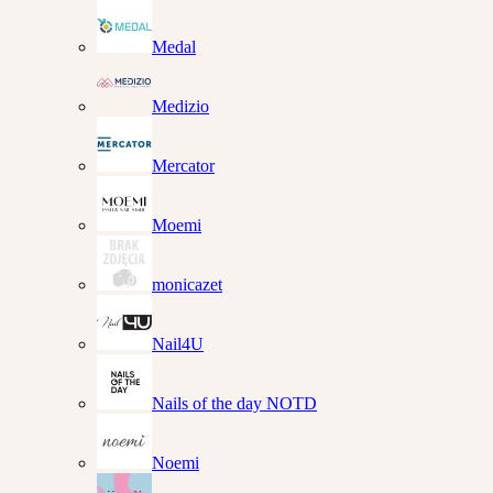
Medal
Medizio
Mercator
Moemi
monicazet
Nail4U
Nails of the day NOTD
Noemi