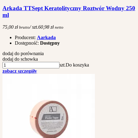
Arkada TTSept Keratolityczny Roztwór Wodny 250
ml
75,00 zł
/ szt.
60,98 zł
brutto
netto
Producent:
Aarkada
Dostępność:
Dostępny
dodaj do porównania
dodaj do schowka
szt.
Do koszyka
zobacz szczegóły