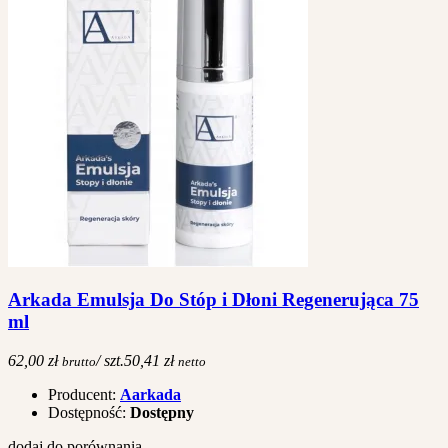
Arkada Emulsja Do Stóp i Dłoni Regenerująca 75
ml
62,00 zł
/ szt.
50,41 zł
brutto
netto
Producent:
Aarkada
Dostępność:
Dostępny
dodaj do porównania