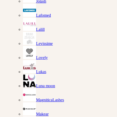
Jolash
Lafomed
Lalill
Levissime
Lovely
Lukas
Luna moon
MagniticaLashes
Makear