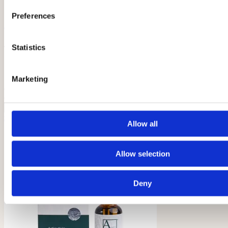
Preferences
Arkada Maść Na Popękaną Skórę Stóp 70 g
55,00 zł
/ szt.
44,72 zł
brutto
netto
Statistics
Producent:
Aarkada
Dostępność:
Dostępny
Marketing
dodaj do porównania
dodaj do schowka
szt.
Do koszyka
zobacz szczegóły
Allow all
Allow selection
Deny