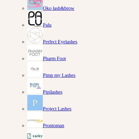
Oko lash&brow
Palu
Perfect Eyelashes
Pharm Foot
Pimp my Lashes
Pipilashes
Project Lashes
Prontoman