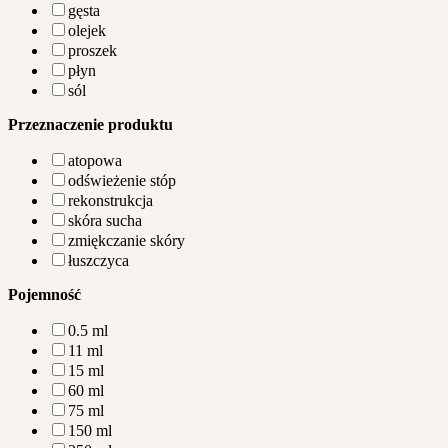
gęsta
olejek
proszek
płyn
sól
Przeznaczenie produktu
atopowa
odświeżenie stóp
rekonstrukcja
skóra sucha
zmiękczanie skóry
łuszczyca
Pojemność
0.5 ml
11 ml
15 ml
60 ml
75 ml
150 ml