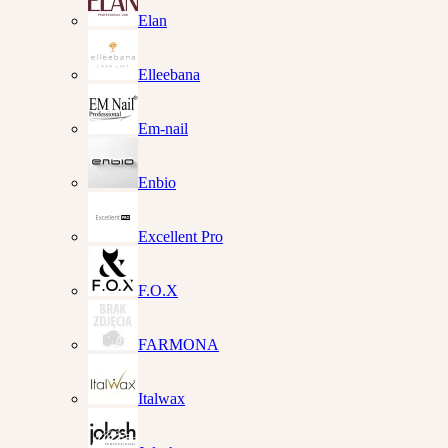
Elan
Elleebana
Em-nail
Enbio
Excellent Pro
F.O.X
FARMONA
Italwax