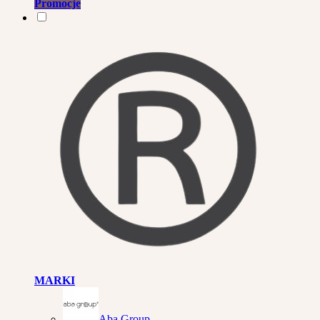
Promocje
MARKI
Aba Group