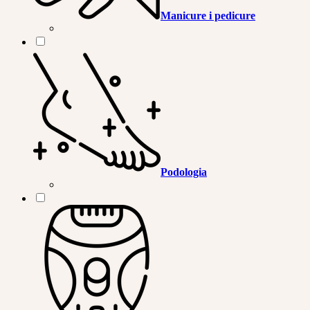
Manicure i pedicure
Podologia