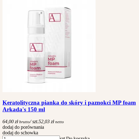
Keratolityczna pianka do skóry i paznokci MP foam
Arkada's 150 ml
64,00 zł
/ szt.
52,03 zł
brutto
netto
dodaj do porównania
dodaj do schowka
szt.
Do koszyka