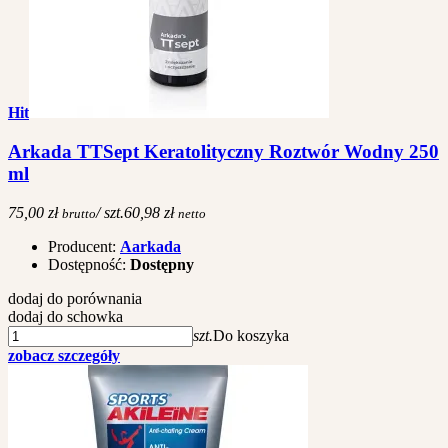
Hit
Arkada TTSept Keratolityczny Roztwór Wodny 250
ml
75,00 zł
/ szt.
60,98 zł
brutto
netto
Producent:
Aarkada
Dostępność:
Dostępny
dodaj do porównania
dodaj do schowka
szt.
Do koszyka
zobacz szczegóły