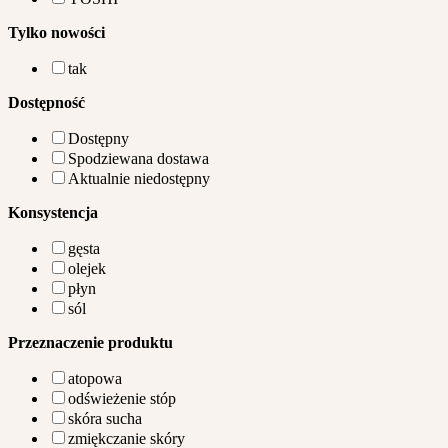
Tylko nowości
tak
Dostępność
Dostępny
Spodziewana dostawa
Aktualnie niedostępny
Konsystencja
gęsta
olejek
płyn
sól
Przeznaczenie produktu
atopowa
odświeżenie stóp
skóra sucha
zmiękczanie skóry