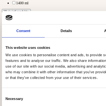
1400 ml
zobacz szczegóły
Consent
Details
This website uses cookies
We use cookies to personalise content and ads, to provide s
features and to analyse our traffic. We also share informatio
use of our site with our social media, advertising and analyti
who may combine it with other information that you’ve provi
or that they’ve collected from your use of their services.
Consent
Arkada Serum TC16 11 ml
Necessary
Selection