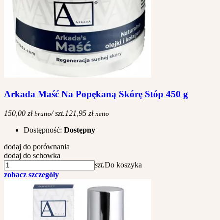
Arkada Maść Na Popękaną Skórę Stóp 450 g
150,00 zł
/ szt.
121,95 zł
brutto
netto
Dostępność:
Dostępny
dodaj do porównania
dodaj do schowka
szt.
Do koszyka
zobacz szczegóły