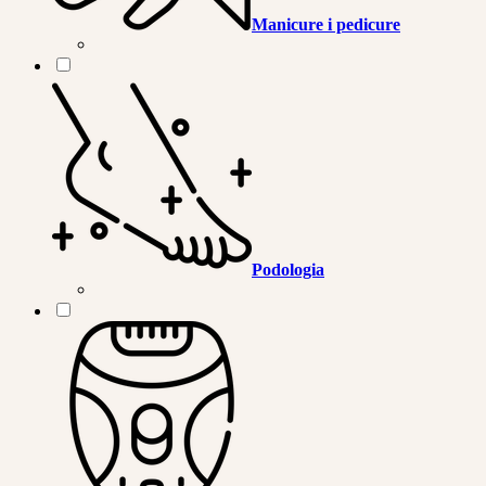
Manicure i pedicure
Podologia