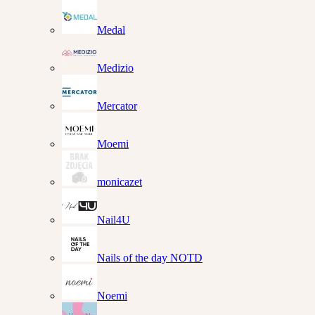
Medal
Medizio
Mercator
Moemi
monicazet
Nail4U
Nails of the day NOTD
Noemi