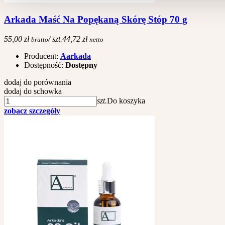
Arkada Maść Na Popękaną Skórę Stóp 70 g
55,00 zł
/ szt.
44,72 zł
brutto
netto
Producent:
Aarkada
Dostępność:
Dostępny
dodaj do porównania
dodaj do schowka
szt.
Do koszyka
zobacz szczegóły