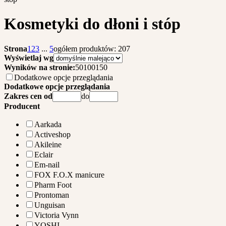
Kosmetyki do dłoni i stóp
Strona
1
2
3
...
5
ogółem produktów: 207
Wyświetlaj wg
Wyników na stronie:
50
100
150
Dodatkowe opcje przeglądania
Dodatkowe opcje przeglądania
Zakres cen od
do
Producent
Aarkada
Activeshop
Akileine
Eclair
Em-nail
FOX F.O.X manicure
Pharm Foot
Prontoman
Unguisan
Victoria Vynn
YOSHI