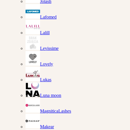
Jolash
Lafomed
Lalill
Levissime
Lovely
Lukas
Luna moon
MagniticaLashes
Makear