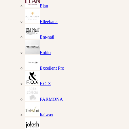
Elan
Elleebana
Em-nail
Enbio
Excellent Pro
F.O.X
FARMONA
Italwax