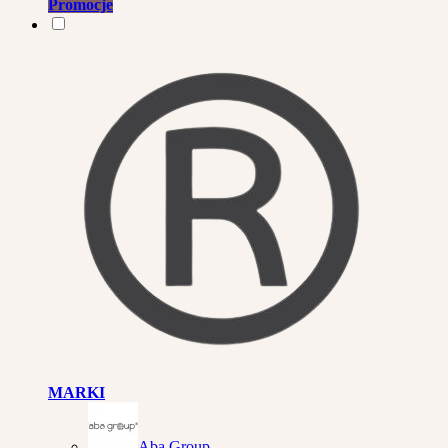
Promocje
MARKI
Aba Group