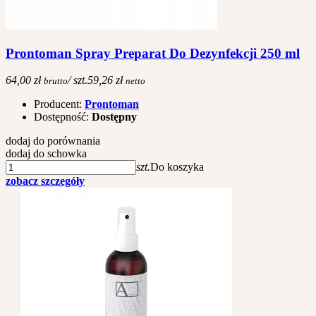
Prontoman Spray Preparat Do Dezynfekcji 250 ml
64,00 zł
/ szt.
59,26 zł
brutto
netto
Producent:
Prontoman
Dostępność:
Dostępny
dodaj do porównania
dodaj do schowka
szt.
Do koszyka
zobacz szczegóły