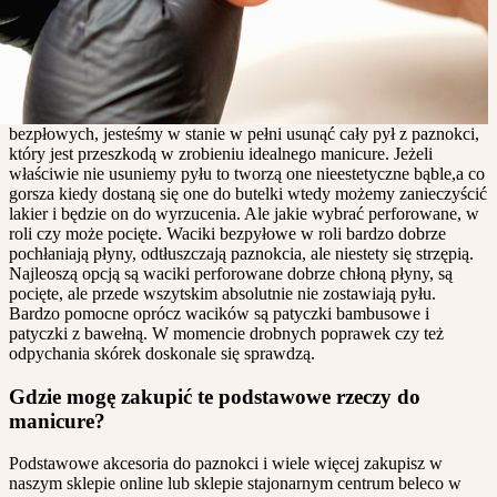
bezpłowych, jesteśmy w stanie w pełni usunąć cały pył z paznokci,
który jest przeszkodą w zrobieniu idealnego manicure. Jeżeli
właściwie nie usuniemy pyłu to tworzą one nieestetyczne bąble,a co
gorsza kiedy dostaną się one do butelki wtedy możemy zanieczyścić
lakier i będzie on do wyrzucenia. Ale jakie wybrać perforowane, w
roli czy może pocięte. Waciki bezpyłowe w roli bardzo dobrze
pochłaniają płyny, odtłuszczają paznokcia, ale niestety się strzępią.
Najleoszą opcją są waciki perforowane dobrze chłoną płyny, są
pocięte, ale przede wszytskim absolutnie nie zostawiają pyłu.
Bardzo pomocne oprócz wacików są patyczki bambusowe i
patyczki z bawełną. W momencie drobnych poprawek czy też
odpychania skórek doskonale się sprawdzą.
Gdzie mogę zakupić te podstawowe rzeczy do
manicure?
Podstawowe akcesoria do paznokci i wiele więcej zakupisz w
naszym sklepie online lub sklepie stajonarnym centrum beleco w