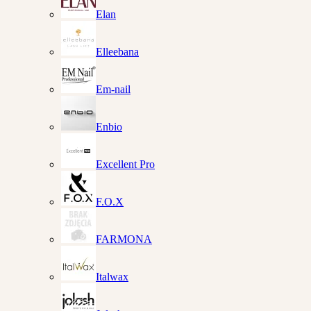
Elan
Elleebana
Em-nail
Enbio
Excellent Pro
F.O.X
FARMONA
Italwax