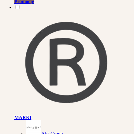
Promocje
MARKI
Aba Group