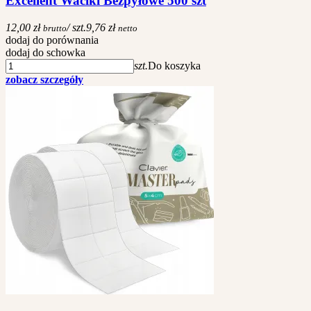
Excellent Waciki Bezpyłowe 500 szt
12,00 zł
/ szt.
9,76 zł
brutto
netto
dodaj do porównania
dodaj do schowka
szt.
Do koszyka
zobacz szczegóły