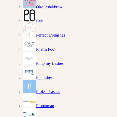
Oko lash&brow
Palu
Perfect Eyelashes
Pharm Foot
Pimp my Lashes
Pipilashes
Project Lashes
Prontoman