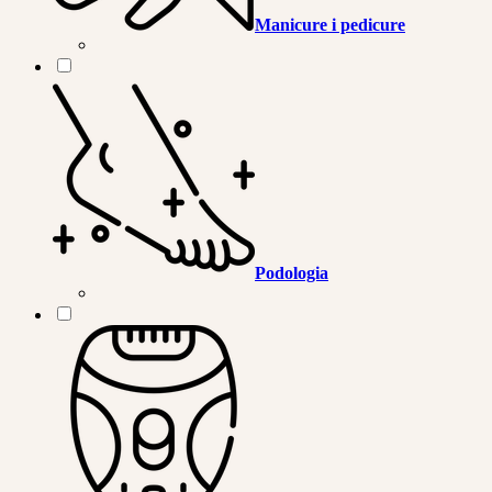
Manicure i pedicure
Podologia