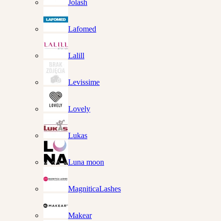
Jolash
Lafomed
Lalill
Levissime
Lovely
Lukas
Luna moon
MagniticaLashes
Makear