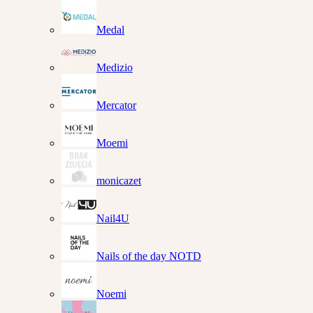
Medal
Medizio
Mercator
Moemi
monicazet
Nail4U
Nails of the day NOTD
Noemi