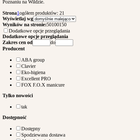
Poznaniu na Wildzie.
Strona
1
ogółem produktów: 21
Wyświetlaj wg
Wyników na stronie:
50
100
150
Dodatkowe opcje przeglądania
Dodatkowe opcje przeglądania
Zakres cen od
do
Producent
ABA group
Clavier
Eko-higiena
Excellent PRO
FOX F.O.X manicure
Tylko nowości
tak
Dostępność
Dostępny
Spodziewana dostawa