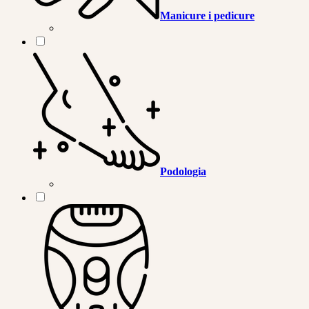
Manicure i pedicure
Podologia