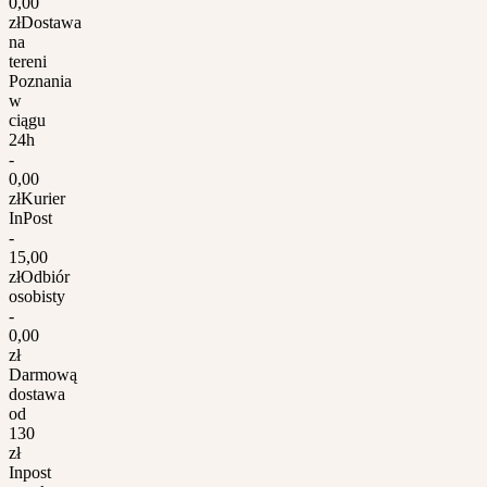
0,00
zł
Dostawa
na
tereni
Poznania
w
ciągu
24h
-
0,00
zł
Kurier
InPost
-
15,00
zł
Odbiór
osobisty
-
0,00
zł
Darmową
dostawa
od
130
zł
Inpost