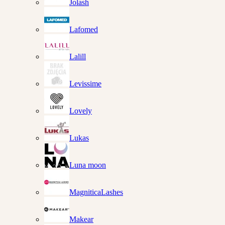
Jolash
Lafomed
Lalill
Levissime
Lovely
Lukas
Luna moon
MagniticaLashes
Makear