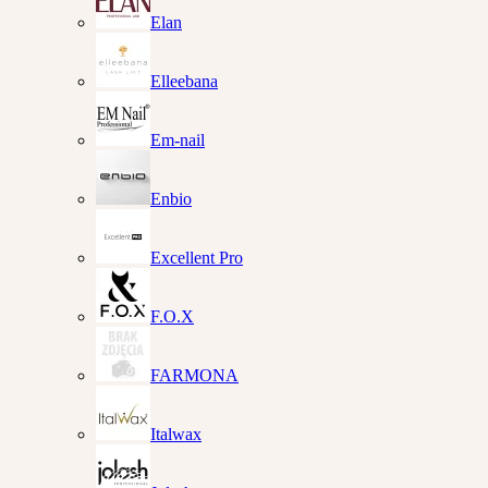
Elan
Elleebana
Em-nail
Enbio
Excellent Pro
F.O.X
FARMONA
Italwax