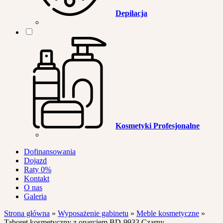
Depilacja
Kosmetyki Profesjonalne
Dofinansowania
Dojazd
Raty 0%
Kontakt
O nas
Galeria
Strona główna
»
Wyposażenie gabinetu
»
Meble kosmetyczne
»
Taboret kosmetyczny z oparciem BD-9933 Czarny