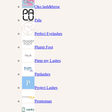
Oko lash&brow
Palu
Perfect Eyelashes
Pharm Foot
Pimp my Lashes
Pipilashes
Project Lashes
Prontoman