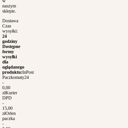
w
naszym
sklepie.
Dostawa
Czas
wysyłki:
24
godziny
Dostępne
formy
wysyłki
dla
oglądanego
produktu:
InPost
Paczkomaty24
-
0,00
zł
Kurier
DPD
-
15,00
zł
Orlen
paczka
-