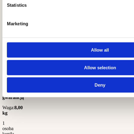
Statistics
Dostępność:
Dostępny
Marketing
Numer
katalogowy:
BD-
9933/BLACK
Allow all
Kod
producenta:
BD-
9933/BLACK
Allow selection
Stan
produktu:
Nowy
Deny
Gwarancja:
Produkt
objęty
gwarancją
Waga:
8,00
kg
1
osoba
kupiła