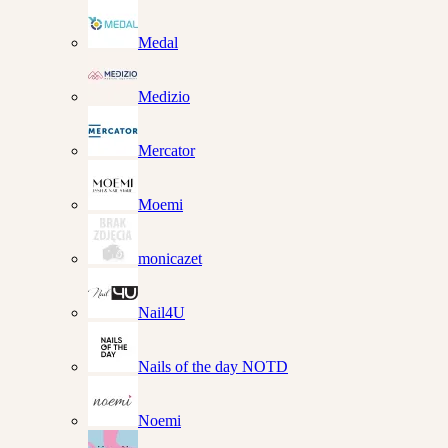
Medal
Medizio
Mercator
Moemi
monicazet
Nail4U
Nails of the day NOTD
Noemi