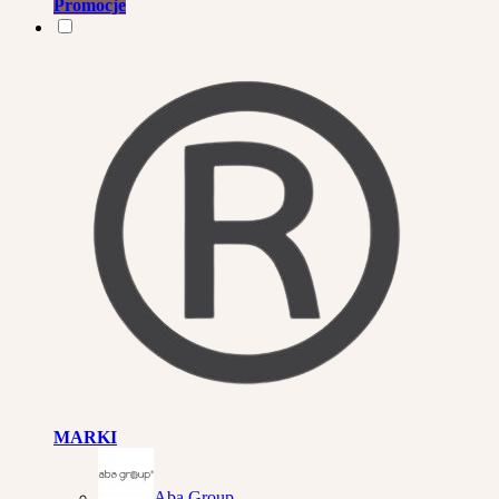
Promocje
MARKI
Aba Group