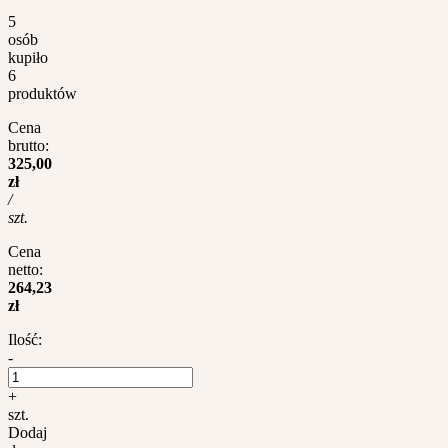
5
osób
kupiło
6
produktów
Cena
brutto:
325,00
zł
/
szt.
Cena
netto:
264,23
zł
Ilość:
-
+
szt.
Dodaj