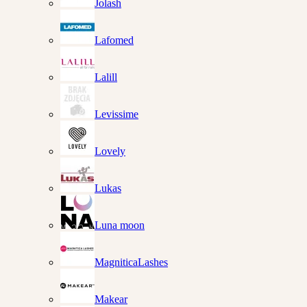
Jolash
Lafomed
Lalill
Levissime
Lovely
Lukas
Luna moon
MagniticaLashes
Makear