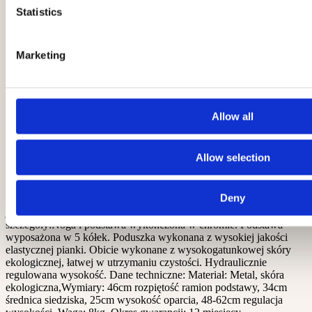
od
Statistics
130
zł
Inpost
paczkomaty
Marketing
Opis produktu
Recenzje produktu (0)
Historia zakupów (5)
Allow all
Wygoda podczas wykonywania zabiegów kosmetycznych oraz
właściwa pozycja to niezwykle istotny czynnik determinujący
poziom usług kosmetycznych oraz komfort pracy
Allow selection
kosmetologów.Beauty System proponuje wyposażenie do
gabinetów SPA oraz meble kosmetyczne spełniające najwyższe
standardy ergonomii. Taboret kosmetyczny z oparciem BT-229 jest
Deny
bardzo funkcjonalny i spełnia wyżej wymienione kryteria. Wysoka
jakość materiałów to dodatkowy atut modelu.Sprawdź
szczegóły:Noga i podstawa wykończona w chromie. Podstawa
wyposażona w 5 kółek. Poduszka wykonana z wysokiej jakości
elastycznej pianki. Obicie wykonane z wysokogatunkowej skóry
ekologicznej, łatwej w utrzymaniu czystości. Hydraulicznie
regulowana wysokość. Dane techniczne: Materiał: Metal, skóra
ekologiczna,Wymiary: 46cm rozpiętość ramion podstawy, 34cm
średnica siedziska, 25cm wysokość oparcia, 48-62cm regulacja