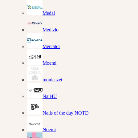
Medal
Medizio
Mercator
Moemi
monicazet
Nail4U
Nails of the day NOTD
Noemi