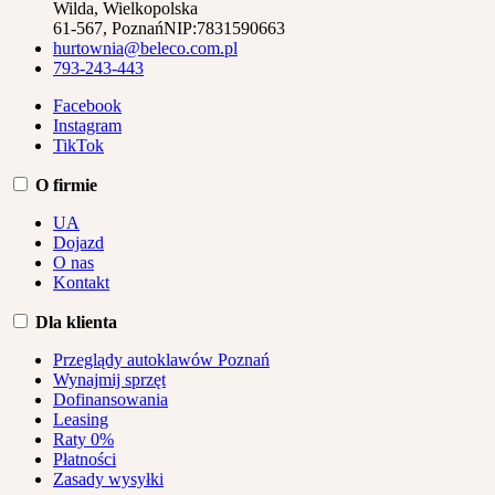
Wilda, Wielkopolska
61-567, Poznań
NIP:
7831590663
hurtownia@beleco.com.pl
793-243-443
Facebook
Instagram
TikTok
O firmie
UA
Dojazd
O nas
Kontakt
Dla klienta
Przeglądy autoklawów Poznań
Wynajmij sprzęt
Dofinansowania
Leasing
Raty 0%
Płatności
Zasady wysyłki