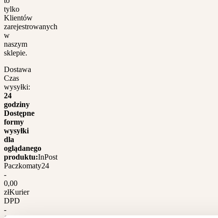
to
tylko
Klientów
zarejestrowanych
w
naszym
sklepie.
Dostawa
Czas
wysyłki:
24
godziny
Dostępne
formy
wysyłki
dla
oglądanego
produktu:
InPost
Paczkomaty24
-
0,00
zł
Kurier
DPD
-