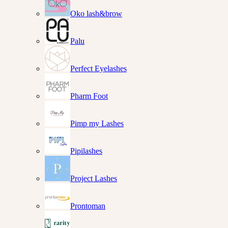
Oko lash&brow
Palu
Perfect Eyelashes
Pharm Foot
Pimp my Lashes
Pipilashes
Project Lashes
Prontoman