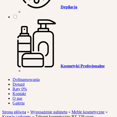
Depilacja
Kosmetyki Profesjonalne
Dofinansowania
Dojazd
Raty 0%
Kontakt
O nas
Galeria
Strona główna
»
Wyposażenie gabinetu
»
Meble kosmetyczne
»
Krzesła i taborety
»
Taboret kosmetyczny BT-229 szary