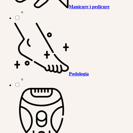
Manicure i pedicure
Podologia