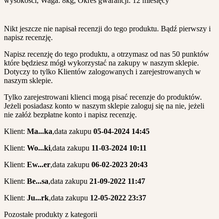
wysokości, Waga: 8kg, Okres gwarancji: 12 miesięcy
Nikt jeszcze nie napisał recenzji do tego produktu. Bądź pierwszy i
napisz recenzję.
Napisz recenzję do tego produktu, a otrzymasz od nas 50 punktów
które będziesz mógł wykorzystać na zakupy w naszym sklepie.
Dotyczy to tylko Klientów zalogowanych i zarejestrowanych w
naszym sklepie.
Tylko zarejestrowani klienci mogą pisać recenzje do produktów.
Jeżeli posiadasz konto w naszym sklepie zaloguj się na nie, jeżeli
nie załóż bezpłatne konto i napisz recenzję.
Klient:
Ma...ka
,
data zakupu
05-04-2024 14:45
Klient:
Wo...ki
,
data zakupu
11-03-2024 10:11
Klient:
Ew...er
,
data zakupu
06-02-2023 20:43
Klient:
Be...sa
,
data zakupu
21-09-2022 11:47
Klient:
Ju...rk
,
data zakupu
12-05-2022 23:37
Pozostałe produkty z kategorii