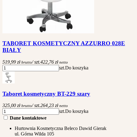
TABORET KOSMETYCZNY AZZURRO 028E
BIAŁY
519,99 zł
/ szt.
422,76 zł
brutto
netto
szt.
Do koszyka
Taboret kosmetyczny BT-229 szary
325,00 zł
/ szt.
264,23 zł
brutto
netto
szt.
Do koszyka
Dane kontaktowe
Hurtownia Kosmetyczna Beleco Dawid Gierak
ul. Górna Wilda 105