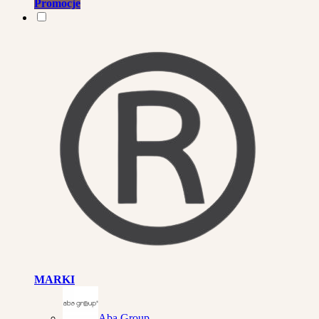
Promocje
MARKI
Aba Group