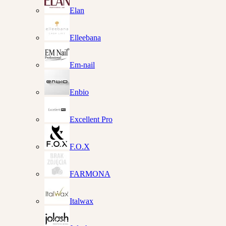
Elan
Elleebana
Em-nail
Enbio
Excellent Pro
F.O.X
FARMONA
Italwax