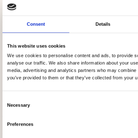
15,00
zł
Orlen
paczka
-
0,00
Consent
Details
zł
Dostawa
na
tereni
Poznania
This website uses cookies
w
We use cookies to personalise content and ads, to provide s
ciągu
24h
analyse our traffic. We also share information about your use 
-
media, advertising and analytics partners who may combine it
40,00
you’ve provided to them or that they’ve collected from your us
zł
Kurier
InPost
-
15,00
Consent
zł
Odbiór
Necessary
osobisty
Selection
-
0,00
zł
Preferences
Darmową
dostawa