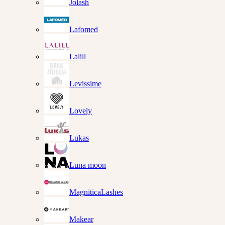
Jolash
Lafomed
Lalill
Levissime
Lovely
Lukas
Luna moon
MagniticaLashes
Makear