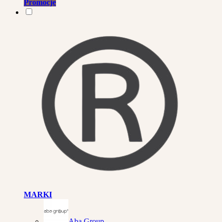
Promocje
MARKI
Aba Group