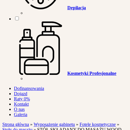
Depilacja
Kosmetyki Profesjonalne
Dofinansowania
Dojazd
Raty 0%
Kontakt
O nas
Galeria
Strona główna
»
Wyposażenie gabinetu
»
Fotele kosmetyczne
»
Stoły do masażu
»
STÓŁ SKŁADANY DO MASAŻU WOOD