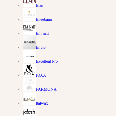
Elan
Elleebana
Em-nail
Enbio
Excellent Pro
F.O.X
FARMONA
Italwax