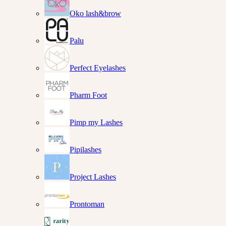
Oko lash&brow
Palu
Perfect Eyelashes
Pharm Foot
Pimp my Lashes
Pipilashes
Project Lashes
Prontoman