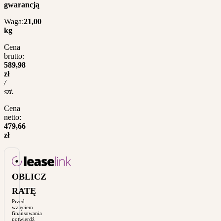
gwarancją
Waga:
21,00
kg
Cena
brutto:
589,98
zł
/
szt.
Cena
netto:
479,66
zł
OBLICZ
RATĘ
Przed
wzięciem
finansowania
potwierdź