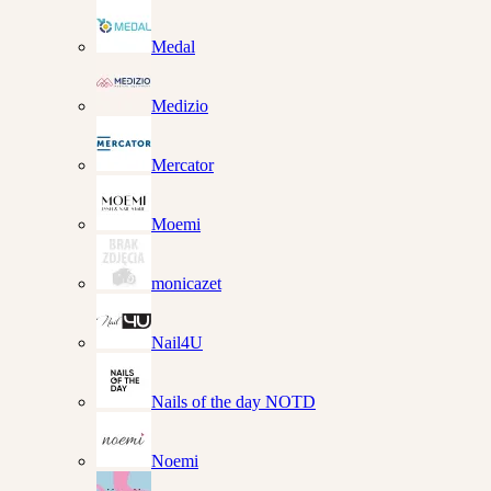
Medal
Medizio
Mercator
Moemi
monicazet
Nail4U
Nails of the day NOTD
Noemi