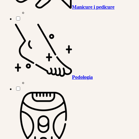
Manicure i pedicure
Podologia