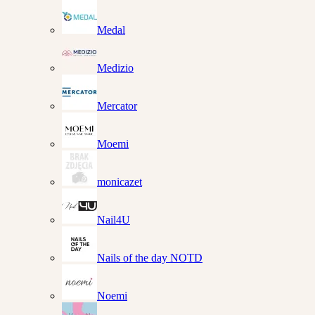
Medal
Medizio
Mercator
Moemi
monicazet
Nail4U
Nails of the day NOTD
Noemi