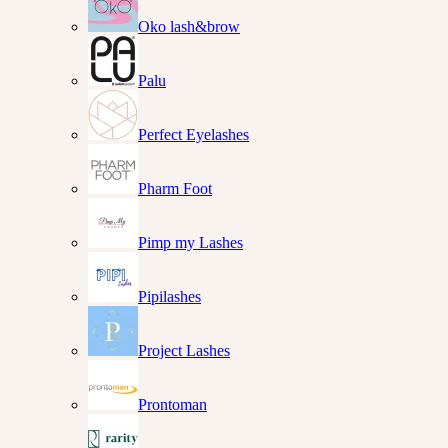
Oko lash&brow
Palu
Perfect Eyelashes
Pharm Foot
Pimp my Lashes
Pipilashes
Project Lashes
Prontoman