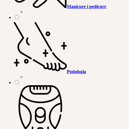
Manicure i pedicure
Podologia