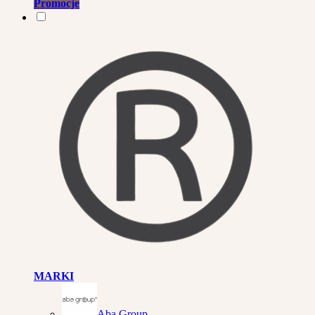
Promocje
MARKI
Aba Group