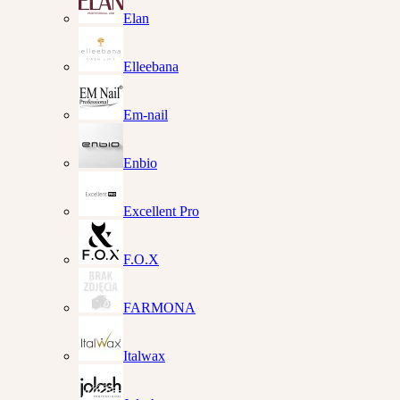
Elan
Elleebana
Em-nail
Enbio
Excellent Pro
F.O.X
FARMONA
Italwax