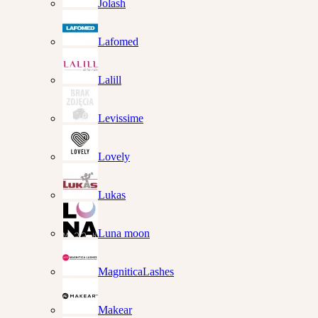
Jolash
Lafomed
Lalill
Levissime
Lovely
Lukas
Luna moon
MagniticaLashes
Makear