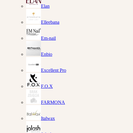
Elan
Elleebana
Em-nail
Enbio
Excellent Pro
F.O.X
FARMONA
Italwax