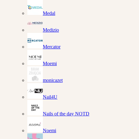
Medal
Medizio
Mercator
Moemi
monicazet
Nail4U
Nails of the day NOTD
Noemi