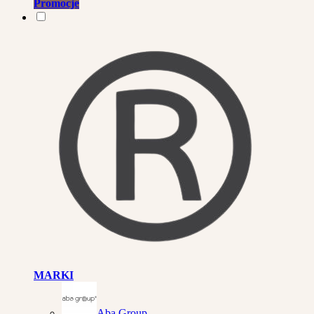
Promocje
MARKI
Aba Group