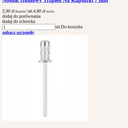
Nośnik Gumowy Trzpień Na Kapturki 7 mm
5,90 zł
/ szt.
4,80 zł
brutto
netto
dodaj do porównania
dodaj do schowka
szt.
Do koszyka
zobacz szczegóły