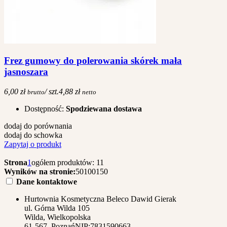
Frez gumowy do polerowania skórek mała
jasnoszara
6,00 zł
/ szt.
4,88 zł
brutto
netto
Dostępność:
Spodziewana dostawa
dodaj do porównania
dodaj do schowka
Zapytaj o produkt
Strona
1
ogółem produktów: 11
Wyników na stronie:
50
100
150
Dane kontaktowe
Hurtownia Kosmetyczna Beleco Dawid Gierak
ul. Górna Wilda 105
Wilda, Wielkopolska
61-567, Poznań
NIP:
7831590663