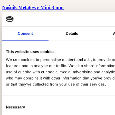
Nośnik Metalowy Mini 3 mm
15,00 zł
/ szt.
12,20 zł
brutto
netto
Dostępność:
Dostępny
Consent
Details
dodaj do porównania
dodaj do schowka
szt.
Do koszyka
zobacz szczegóły
This website uses cookies
We use cookies to personalise content and ads, to provide s
features and to analyse our traffic. We also share informatio
use of our site with our social media, advertising and analyti
who may combine it with other information that you’ve provi
or that they’ve collected from your use of their services.
Consent
Necessary
Selection