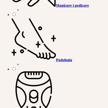
Manicure i pedicure
Podologia