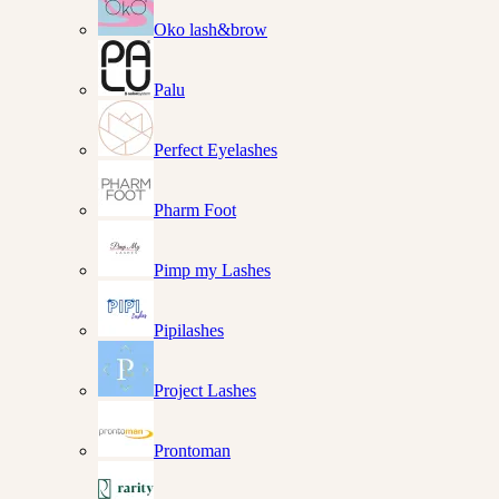
Oko lash&brow
Palu
Perfect Eyelashes
Pharm Foot
Pimp my Lashes
Pipilashes
Project Lashes
Prontoman