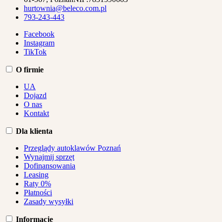
hurtownia@beleco.com.pl
793-243-443
Facebook
Instagram
TikTok
O firmie
UA
Dojazd
O nas
Kontakt
Dla klienta
Przeglądy autoklawów Poznań
Wynajmij sprzęt
Dofinansowania
Leasing
Raty 0%
Płatności
Zasady wysyłki
Informacje