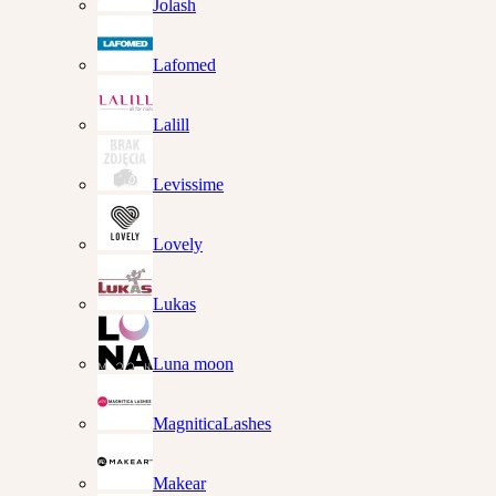
Jolash
Lafomed
Lalill
Levissime
Lovely
Lukas
Luna moon
MagniticaLashes
Makear