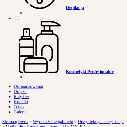
Depilacja
Kosmetyki Profesjonalne
Dofinansowania
Dojazd
Raty 0%
Kontakt
O nas
Galeria
Strona główna
»
Wyposażenie gabinetu
»
Dezynfekcja i sterylizacja
»
Myjki ultradźwiękowe i wanienki
»
MYJKA