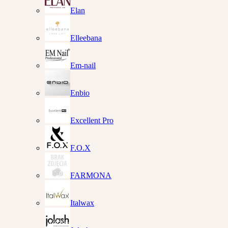
Elan
Elleebana
Em-nail
Enbio
Excellent Pro
F.O.X
FARMONA
Italwax