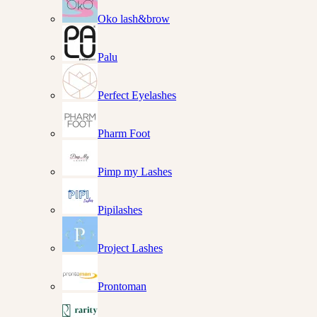
Oko lash&brow
Palu
Perfect Eyelashes
Pharm Foot
Pimp my Lashes
Pipilashes
Project Lashes
Prontoman