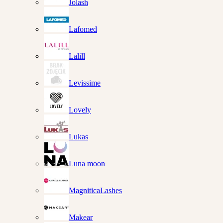
Jolash
Lafomed
Lalill
Levissime
Lovely
Lukas
Luna moon
MagniticaLashes
Makear