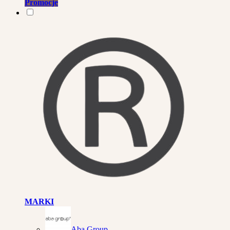
Promocje
MARKI
Aba Group