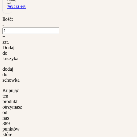
tel.:
793 243 443
Ilość:
-
+
szt.
Dodaj
do
koszyka
dodaj
do
schowka
Kupując
ten
produkt
otrzymasz
od
nas
389
punktów
które