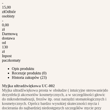
-
15,00
zł
Odbiór
osobisty
-
0,00
zł
Darmową
dostawa
od
130
zł
Inpost
paczkomaty
Opis produktu
Recenzje produktu (0)
Historia zakupów (23)
Myjka ultradźwiękowa UC-002
Myjka ultradźwiękowa prosta w obsłudze ( intuicyjne sterowanie)do
dezynfekcji akcesoriów kosmetycznych, a w szczególności głowic
do mikrodermabrazji, frezów itp. oraz narzędzi stomatologicznych i
kosmetycznych. Oprócz bardzo wysokiej skuteczności mycia i
docierania do najbardziej niedostępnych szczegółów mycie przy