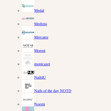
Medal
Medizio
Mercator
Moemi
monicazet
Nail4U
Nails of the day NOTD
Noemi