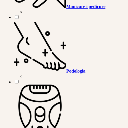
Manicure i pedicure
Podologia