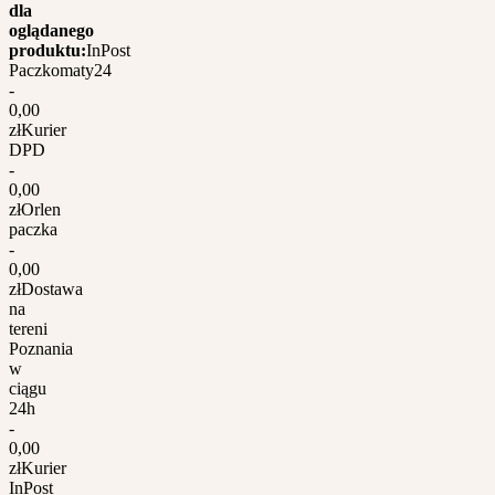
dla
oglądanego
produktu:
InPost
Paczkomaty24
-
0,00
zł
Kurier
DPD
-
0,00
zł
Orlen
paczka
-
0,00
zł
Dostawa
na
tereni
Poznania
w
ciągu
24h
-
0,00
zł
Kurier
InPost