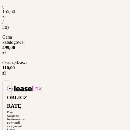
(
155,60
zł
/
litr)
Cena
katalogowa:
499,00
zł
Oszczędzasz:
110,00
zł
OBLICZ
RATĘ
Przed
wzięciem
finansowania
potwierdź
asortyment
i cenę