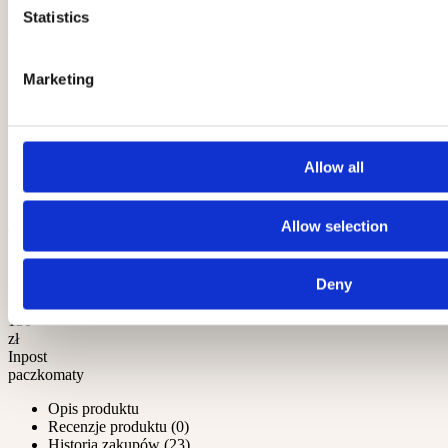
w
Statistics
ciągu
24h
-
Marketing
20,00
zł
Kurier
InPost
-
15,00
Allow all
zł
Odbiór
osobisty
-
Allow selection
0,00
zł
Darmową
Deny
dostawa
od
130
zł
Inpost
paczkomaty
Opis produktu
Recenzje produktu (0)
Historia zakupów (23)