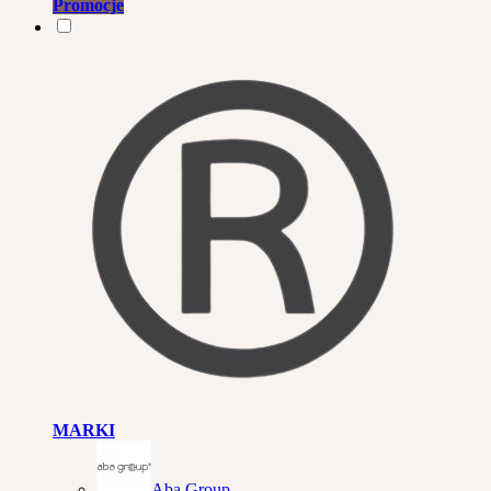
Promocje
MARKI
Aba Group