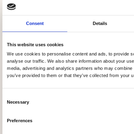
Czas
wysyłki:
24
godziny
Consent
Details
Dostępne
formy
wysyłki
dla
This website uses cookies
oglądanego
produktu:
InPost
We use cookies to personalise content and ads, to provide s
Paczkomaty24
analyse our traffic. We also share information about your use 
-
media, advertising and analytics partners who may combine it
15,00
zł
Kurier
you’ve provided to them or that they’ve collected from your us
DPD
-
15,00
zł
Orlen
Consent
paczka
Necessary
Selection
-
10,00
zł
Dostawa
Preferences
na
tereni
Poznania