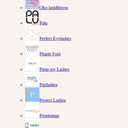
Oko lash&brow
Palu
Perfect Eyelashes
Pharm Foot
Pimp my Lashes
Pipilashes
Project Lashes
Prontoman