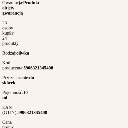
Gwarancja:
Produkt
objęty
gwarancją
23
osoby
kupiły
24
produkty
Rodzaj:
oliwka
Kod
producenta:
5906321345408
Przeznaczenie:
do
skórek
Pojemność:
10
ml
EAN
(GTIN):
5906321345408
Cena
brutto: