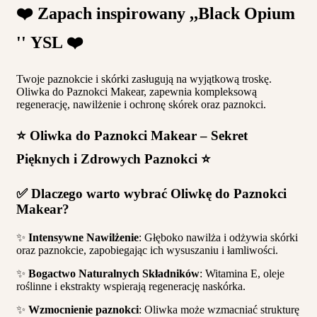
❤️ Zapach inspirowany ,,Black Opium
'' YSL ❤️
Twoje paznokcie i skórki zasługują na wyjątkową troskę.
Oliwka do Paznokci Makear, zapewnia kompleksową
regenerację, nawilżenie i ochronę skórek oraz paznokci.
⭐️ Oliwka do Paznokci Makear – Sekret
Pięknych i Zdrowych Paznokci ⭐️
✅ Dlaczego warto wybrać Oliwkę do Paznokci
Makear?
✨
Intensywne Nawilżenie
: Głęboko nawilża i odżywia skórki
oraz paznokcie, zapobiegając ich wysuszaniu i łamliwości.
✨
Bogactwo Naturalnych Składników
: Witamina E, oleje
roślinne i ekstrakty wspierają regenerację naskórka.
✨
Wzmocnienie paznokci
: Oliwka może wzmacniać strukturę