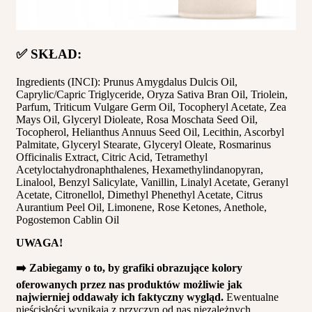
✅ SKŁAD:
Ingredients (INCI): Prunus Amygdalus Dulcis Oil,
Caprylic/Capric Triglyceride, Oryza Sativa Bran Oil, Triolein,
Parfum, Triticum Vulgare Germ Oil, Tocopheryl Acetate, Zea
Mays Oil, Glyceryl Dioleate, Rosa Moschata Seed Oil,
Tocopherol, Helianthus Annuus Seed Oil, Lecithin, Ascorbyl
Palmitate, Glyceryl Stearate, Glyceryl Oleate, Rosmarinus
Officinalis Extract, Citric Acid, Tetramethyl
Acetyloctahydronaphthalenes, Hexamethylindanopyran,
Linalool, Benzyl Salicylate, Vanillin, Linalyl Acetate, Geranyl
Acetate, Citronellol, Dimethyl Phenethyl Acetate, Citrus
Aurantium Peel Oil, Limonene, Rose Ketones, Anethole,
Pogostemon Cablin Oil
UWAGA!
➡️ Zabiegamy o to, by grafiki obrazujące kolory
oferowanych przez nas produktów możliwie jak
najwierniej oddawały ich faktyczny wygląd.
Ewentualne
nieścisłości wynikają z przyczyn od nas niezależnych.