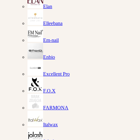
Elan
Elleebana
Em-nail
Enbio
Excellent Pro
F.O.X
FARMONA
Italwax