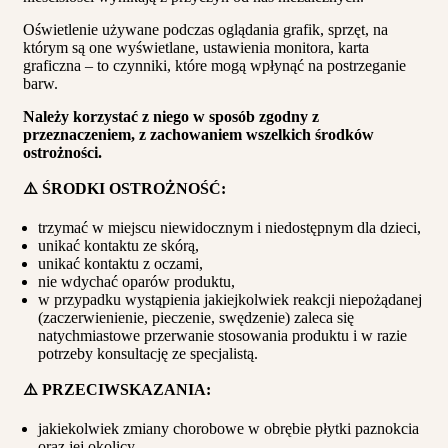
Oświetlenie używane podczas oglądania grafik, sprzęt, na
którym są one wyświetlane, ustawienia monitora, karta
graficzna – to czynniki, które mogą wpłynąć na postrzeganie
barw.
Należy korzystać z niego w sposób zgodny z
przeznaczeniem, z zachowaniem wszelkich środków
ostrożności.
⚠️ ŚRODKI OSTROŻNOŚĆ:
trzymać w miejscu niewidocznym i niedostępnym dla dzieci,
unikać kontaktu ze skórą,
unikać kontaktu z oczami,
nie wdychać oparów produktu,
w przypadku wystąpienia jakiejkolwiek reakcji niepożądanej
(zaczerwienienie, pieczenie, swędzenie) zaleca się
natychmiastowe przerwanie stosowania produktu i w razie
potrzeby konsultację ze specjalistą.
⚠️ PRZECIWSKAZANIA:
jakiekolwiek zmiany chorobowe w obrębie płytki paznokcia
oraz jej okolicy,