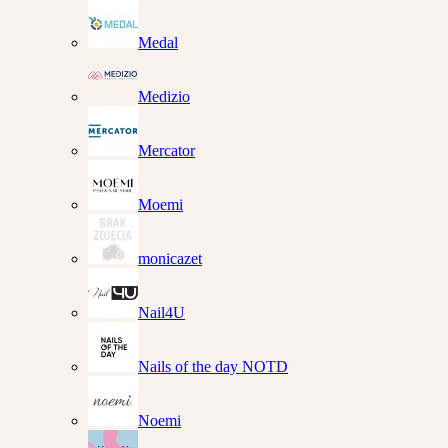
Medal
Medizio
Mercator
Moemi
monicazet
Nail4U
Nails of the day NOTD
Noemi