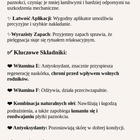
paznokci, czyniąc je mniej łamliwymi i bardziej odpornymi na
uszkodzenia mechaniczne.
✨
Łatwość Aplikacji
: Wygodny aplikator umożliwia
precyzyjne i szybkie nakładanie.
✨
Wyrazisty Zapach
: Przyjemny zapach sprawia, że
pielęgnacja staje się rytuałem relaksacyjnym.
✅ Kluczowe Składniki:
❤️ Witamina E
: Antyoksydant, znacznie przyspiesza
regenerację naskórka,
chroni przed wpływem wolnych
rodników.
❤️ Witamina F
: Odżywia, działa przeciwzapalnie.
❤️ Kombinacja naturalnych olei
: Nawilżają i łagodzą
podrażnienia, a także zapobiega
łamaniu się i
rozdwajaniu
płytki paznokcia.
❤️ Antyoksydanty:
Pozostawiają skórę w dobrej kondycji.