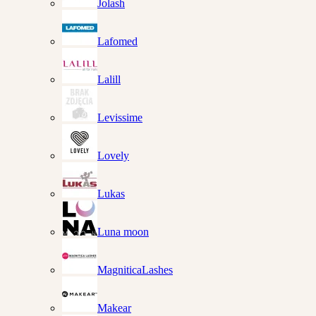
Jolash
Lafomed
Lalill
Levissime
Lovely
Lukas
Luna moon
MagniticaLashes
Makear