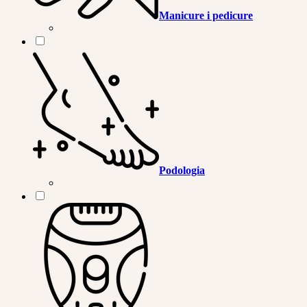
Manicure i pedicure
Podologia